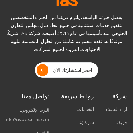
بفضل خبرتنا الواسعة، يلتزم فريقنا من الخبراء المتخصصين
بتقديم خدمات استثنائية في جميع أنحاء دول مجلس التعاون
الخليجي. منذ تأسيسها في عام 2013، أصبحت شركة IAS شريكًا
موثوقًا به، تقدم مجموعة شاملة من الحلول المصممة لتلبية
الاحتياجات الفريدة لجميع الشركات.
احجز استشارتك الآن
شركة
رواﺑط ﺳرﯾﻌﺔ
تواصل معنا
آراء العملاء
الخدمات
البريد الإلكتروني:
info@iasaccounting.com
فريقنا
شركاؤنا