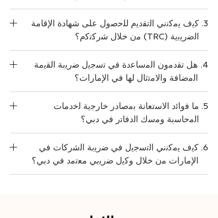
ﻛﯾف ﯾﻣﻛﻧﻧﻲ اﻟﺗﻘدﯾم ﻟﻠﺣﺻول ﻋﻠﻰ ﺷﮭﺎدة اﻹﻗﺎﻣﺔ
اﻟﺿرﯾﺑﯾﺔ (TRC) ﻣن ﺧﻼل ﺷرﻛﺗﻛم؟
ھل ﺗﻘدﻣون اﻟﻣﺳﺎﻋدة ﻓﻲ ﺗﺳﺟﯾل ﺿرﯾﺑﺔ اﻟﻘﯾﻣﺔ
اﻟﻣﺿﺎﻓﺔ واﻻﻣﺗﺛﺎل ﻟﮭﺎ ﻓﻲ اﻹﻣﺎرات؟
ﻣﺎ ﻓواﺋد اﻻﺳﺗﻌﺎﻧﺔ ﺑﻣﺻﺎدر ﺧﺎرﺟﯾﺔ ﻟﺧدﻣﺎت
اﻟﻣﺣﺎﺳﺑﺔ وﻣﺳك اﻟدﻓﺎﺗر ﻓﻲ دﺑﻲ؟
ﻛﯾف ﯾﻣﻛﻧﻧﻲ اﻟﺗﺳﺟﯾل ﻓﻲ ﺿرﯾﺑﺔ اﻟﺷرﻛﺎت ﻓﻲ
اﻹﻣﺎرات ﻣن ﺧﻼل وﻛﯾل ﺿرﯾﺑﻲ ﻣﻌﺗﻣد ﻓﻲ دﺑﻲ؟