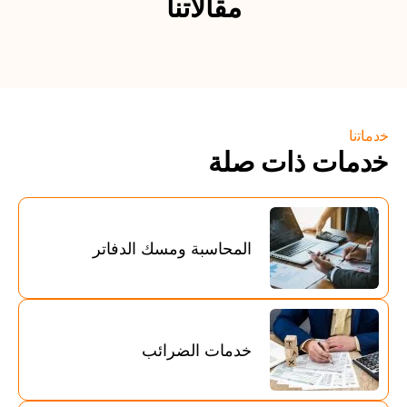
مقالاتنا
ﺧدﻣﺎﺗﻧﺎ
ﺧدﻣﺎت ذات ﺻﻠﺔ
المحاسبة ومسك الدفاتر
خدمات الضرائب