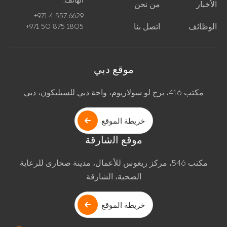
الهاتف:
الأخبار
من نحن
+971 4 557 6629
الوظائف
اتصل بنا
+971 50 875 1805
موقع دبي
مكتب 416، برج لو سولاريوم، واحة دبي للسيليكون، دبي
خريطة الموقع
ﻣوﻗﻊ اﻟﺷﺎرﻗﺔ
مكتب 546، مركز ريغوس للأعمال، مدينة صحارى للرعاية
الصحية، الشارقة
خريطة الموقع