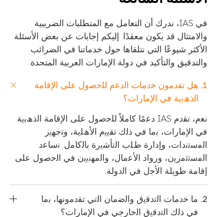
وفريقه.
في IAS، ندرك أن التعامل مع المتطلبات الضريبية
والامتثال قد يكون معقدًا. إليكم إجابات عن بعض الأسئلة
الأكثر شيوعًا التي نتلقاها حول خدماتنا في الضرائب
والتدقيق والتأكيد في دولة الإمارات العربية المتحدة.
ھل ﺗﻘدﻣون ﺧدﻣﺎت اﻟدﻋم ﻟﻠﺣﺻول ﻋﻠﻰ اﻹﻗﺎﻣﺔ
اﻟذھﺑﯾﺔ ﻓﻲ اﻹﻣﺎرات؟
ﻧﻌم، ﺗﻘدم IAS دﻋﻣًﺎ ﻛﺎﻣﻼً ﻟﻠﺣﺻول ﻋﻠﻰ اﻹﻗﺎﻣﺔ اﻟذھﺑﯾﺔ
ﻓﻲ اﻹﻣﺎرات، ﺑﻣﺎ ﻓﻲ ذﻟك ﺗﻘﯾﯾم اﻷھﻠﯾﺔ، وﺗﺟﮭﯾز
اﻟﻣﺳﺗﻧدات، وإدارة طﻠب اﻟﺗﺄﺷﯾرة ﺑﺎﻟﻛﺎﻣل. ﻧﺳﺎﻋد
اﻟﻣﺳﺗﺛﻣرﯾن، ورواد اﻷﻋﻣﺎل، واﻟﻣﮭﻧﯾﯾن ﻓﻲ اﻟﺣﺻول ﻋﻠﻰ
إﻗﺎﻣﺔ طوﯾﻠﺔ اﻷﺟل ﻓﻲ اﻟدوﻟﺔ.
ﻣﺎ ﺧدﻣﺎت اﻟﺗدﻗﯾق واﻟﺿﻣﺎن اﻟﺗﻲ ﺗﻘدﻣوﻧﮭﺎ، ﺑﻣﺎ
ﻓﻲ ذﻟك اﻟﺗدﻗﯾق اﻟﺧﺎرﺟﻲ ﻓﻲ اﻹﻣﺎرات؟