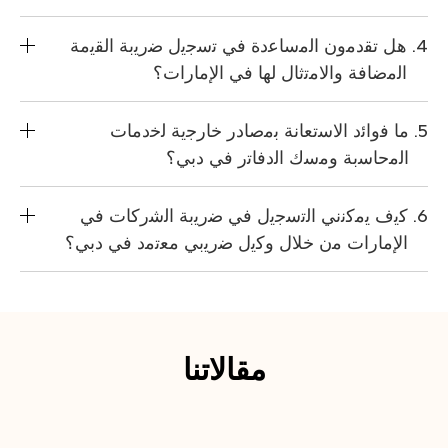
ھل ﺗﻘدﻣون اﻟﻣﺳﺎﻋدة ﻓﻲ ﺗﺳﺟﯾل ﺿرﯾﺑﺔ اﻟﻘﯾﻣﺔ
اﻟﻣﺿﺎﻓﺔ واﻻﻣﺗﺛﺎل ﻟﮭﺎ ﻓﻲ اﻹﻣﺎرات؟
ﻣﺎ ﻓواﺋد اﻻﺳﺗﻌﺎﻧﺔ ﺑﻣﺻﺎدر ﺧﺎرﺟﯾﺔ ﻟﺧدﻣﺎت
اﻟﻣﺣﺎﺳﺑﺔ وﻣﺳك اﻟدﻓﺎﺗر ﻓﻲ دﺑﻲ؟
ﻛﯾف ﯾﻣﻛﻧﻧﻲ اﻟﺗﺳﺟﯾل ﻓﻲ ﺿرﯾﺑﺔ اﻟﺷرﻛﺎت ﻓﻲ
اﻹﻣﺎرات ﻣن ﺧﻼل وﻛﯾل ﺿرﯾﺑﻲ ﻣﻌﺗﻣد ﻓﻲ دﺑﻲ؟
مقالاتنا