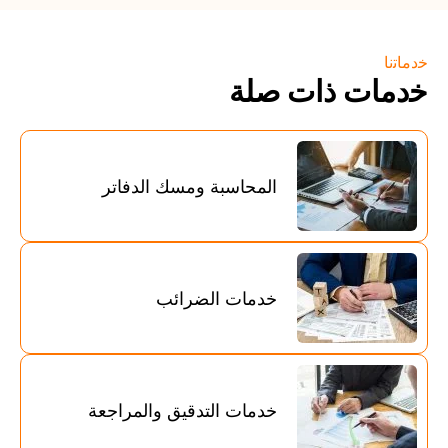
ﺧدﻣﺎﺗﻧﺎ
ﺧدﻣﺎت ذات ﺻﻠﺔ
المحاسبة ومسك الدفاتر
خدمات الضرائب
خدمات التدقيق والمراجعة