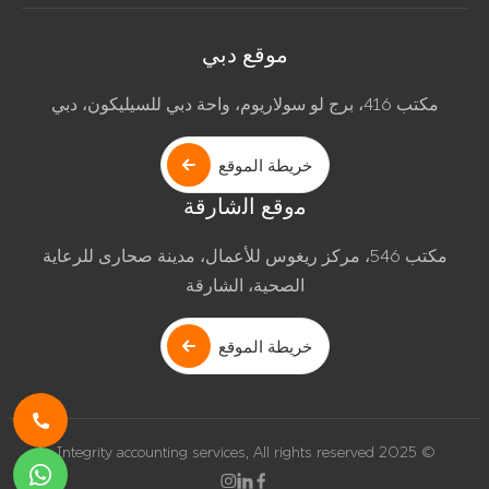
موقع دبي
مكتب 416، برج لو سولاريوم، واحة دبي للسيليكون، دبي
خريطة الموقع
ﻣوﻗﻊ اﻟﺷﺎرﻗﺔ
مكتب 546، مركز ريغوس للأعمال، مدينة صحارى للرعاية
الصحية، الشارقة
خريطة الموقع
© 2025 Integrity accounting services, All rights reserved.