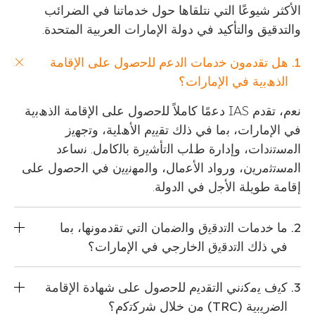
الأكثر شيوعًا التي نتلقاها حول خدماتنا في الضرائب
والتدقيق والتأكيد في دولة الإمارات العربية المتحدة.
ھل ﺗﻘدﻣون ﺧدﻣﺎت اﻟدﻋم ﻟﻠﺣﺻول ﻋﻠﻰ اﻹﻗﺎﻣﺔ
اﻟذھﺑﯾﺔ ﻓﻲ اﻹﻣﺎرات؟
ﻧﻌم، ﺗﻘدم IAS دﻋﻣًﺎ ﻛﺎﻣﻼً ﻟﻠﺣﺻول ﻋﻠﻰ اﻹﻗﺎﻣﺔ اﻟذھﺑﯾﺔ
ﻓﻲ اﻹﻣﺎرات، ﺑﻣﺎ ﻓﻲ ذﻟك ﺗﻘﯾﯾم اﻷھﻠﯾﺔ، وﺗﺟﮭﯾز
اﻟﻣﺳﺗﻧدات، وإدارة طﻠب اﻟﺗﺄﺷﯾرة ﺑﺎﻟﻛﺎﻣل. ﻧﺳﺎﻋد
اﻟﻣﺳﺗﺛﻣرﯾن، ورواد اﻷﻋﻣﺎل، واﻟﻣﮭﻧﯾﯾن ﻓﻲ اﻟﺣﺻول ﻋﻠﻰ
إﻗﺎﻣﺔ طوﯾﻠﺔ اﻷﺟل ﻓﻲ اﻟدوﻟﺔ.
ﻣﺎ ﺧدﻣﺎت اﻟﺗدﻗﯾق واﻟﺿﻣﺎن اﻟﺗﻲ ﺗﻘدﻣوﻧﮭﺎ، ﺑﻣﺎ
ﻓﻲ ذﻟك اﻟﺗدﻗﯾق اﻟﺧﺎرﺟﻲ ﻓﻲ اﻹﻣﺎرات؟
ﻛﯾف ﯾﻣﻛﻧﻧﻲ اﻟﺗﻘدﯾم ﻟﻠﺣﺻول ﻋﻠﻰ ﺷﮭﺎدة اﻹﻗﺎﻣﺔ
اﻟﺿرﯾﺑﯾﺔ (TRC) ﻣن ﺧﻼل ﺷرﻛﺗﻛم؟