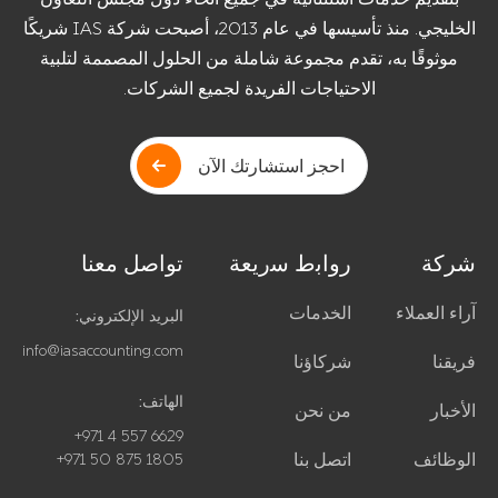
الخليجي. منذ تأسيسها في عام 2013، أصبحت شركة IAS شريكًا
موثوقًا به، تقدم مجموعة شاملة من الحلول المصممة لتلبية
الاحتياجات الفريدة لجميع الشركات.
احجز استشارتك الآن
شركة
رواﺑط ﺳرﯾﻌﺔ
تواصل معنا
آراء العملاء
الخدمات
البريد الإلكتروني:
info@iasaccounting.com
فريقنا
شركاؤنا
الهاتف:
الأخبار
من نحن
+971 4 557 6629
الوظائف
اتصل بنا
+971 50 875 1805